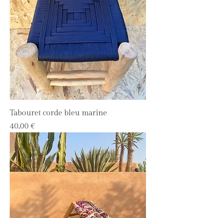
Tabouret corde bleu marine
Prix
40,00 €