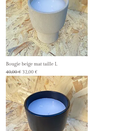
Bougie beige mat taille L
Prix original
Prix promotionnel
40,00 €
32,00 €