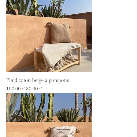
Plaid coton beige à pompons
Prix original
Prix promotionnel
100,00 €
80,00 €