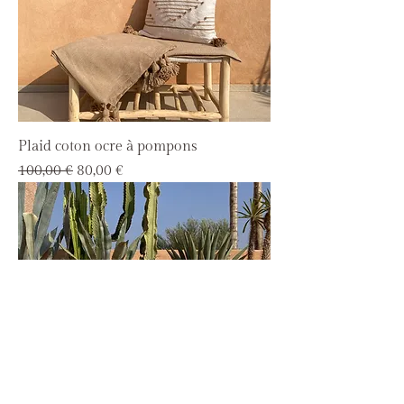
Plaid coton ocre à pompons
Prix original
Prix promotionnel
100,00 €
80,00 €