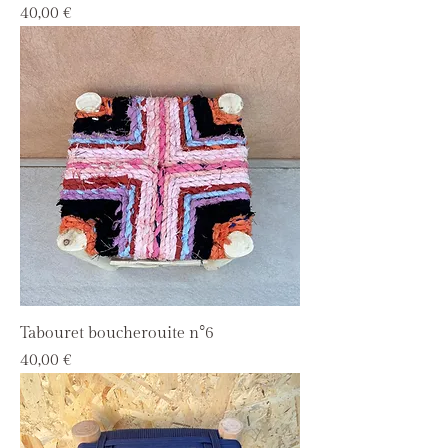
Prix
40,00 €
Tabouret boucherouite n°6
Prix
40,00 €