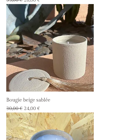
35,00 €
28,00 €
Bougie beige sablée
Prix original
Prix promotionnel
30,00 €
24,00 €