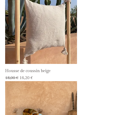
Housse de coussin beige
Prix original
Prix promotionnel
18,00 €
16,20 €