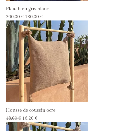
Plaid bleu gris blanc
Prix original
Prix promotionnel
200,00 €
180,00 €
Housse de coussin ocre
Prix original
Prix promotionnel
18,00 €
16,20 €