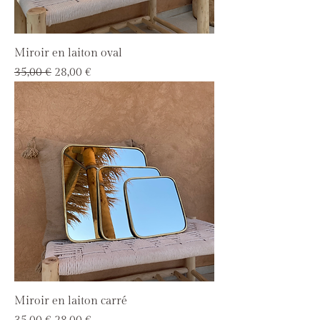
Miroir en laiton oval
Prix original
Prix promotionnel
35,00 €
28,00 €
Miroir en laiton carré
Prix original
Prix promotionnel