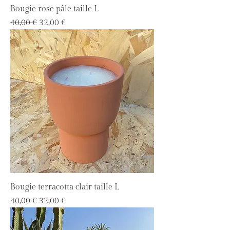
Bougie rose pâle taille L
Prix original
Prix promotionnel
40,00 €
32,00 €
Bougie terracotta clair taille L
Prix original
Prix promotionnel
40,00 €
32,00 €