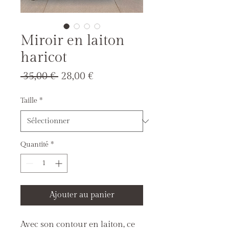
Miroir en laiton
haricot
Prix
Prix
 35,00 € 
28,00 €
original
promotionnel
Taille
*
Quantité
*
Ajouter au panier
Avec son contour en laiton, ce