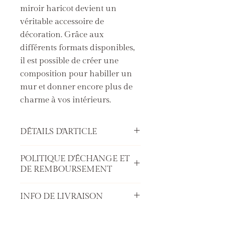
miroir haricot devient un
véritable accessoire de
décoration. Grâce aux
différents formats disponibles,
il est possible de créer une
composition pour habiller un
mur et donner encore plus de
charme à vos intérieurs.
DÉTAILS D'ARTICLE
Avec son contour en laiton, ce
POLITIQUE D'ÉCHANGE ET
miroir haricot devient un véritable
DE REMBOURSEMENT
accessoire de décoration. Grâce aux
différents formats disponibles, il est
Si le miroir ne vous convient pas,
possible de créer une composition
INFO DE LIVRAISON
les retours sont acceptés sous 14
pour habiller un mur et donner
jours, vous pouvez utiliser, sans
Tous les miroirs sont actuellement
encore plus de charme à vos
motif, votre droit de rétractation et