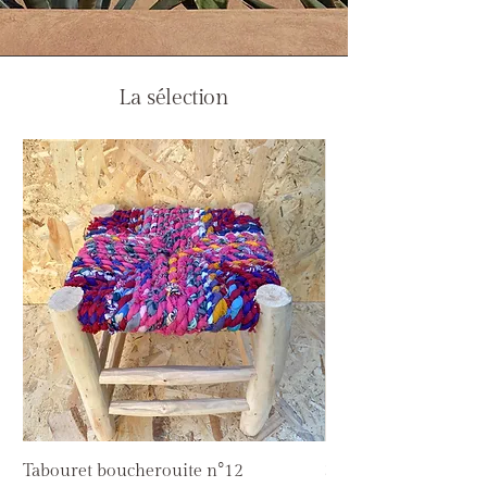
La sélection
Tabouret boucherouite n°12
Suspension Marius - 