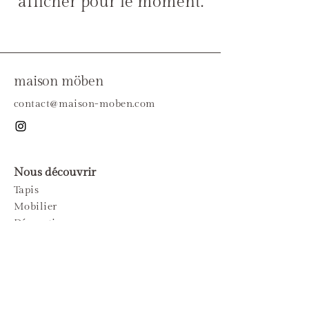
afficher pour le moment.
maison möben
contact@maison-moben.com
Nous découvrir
Tapis
Mobilier
Décoration
Luminaires
Linge
Tous les produits
La marque
Sur-mesure