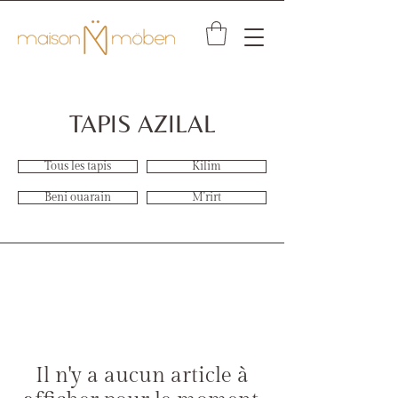
TAPIS AZILAL
Tous les tapis
Kilim
Beni ouarain
M'rirt
Il n'y a aucun article à