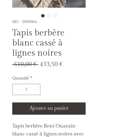
SKU : TAP0004
Tapis berbère
blanc cassé à
lignes noires
Prix
Prix
 510,00 € 
433,50 €
original
promotionnel
Quantité
*
Ajouter au panier
Tapis berbère Beni Ouarain
blanc cassé à lignes noires avec