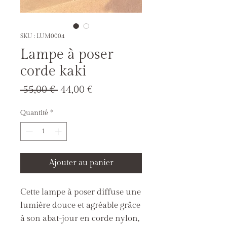
SKU : LUM0004
Lampe à poser
corde kaki
Prix
Prix
 55,00 € 
44,00 €
original
promotionnel
Quantité
*
Ajouter au panier
Cette lampe à poser diffuse une
lumière douce et agréable grâce
à son abat-jour en corde nylon,