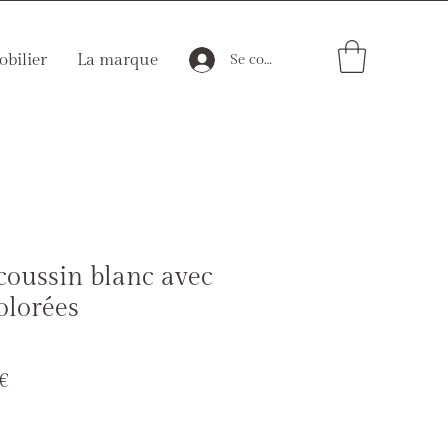
bilier
La marque
Se connecter
coussin blanc avec
olorées
Prix
€
al
promotionnel