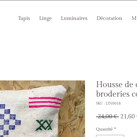
Tapis
Linge
Luminaires
Décoration
Mo
Housse de 
broderies c
SKU : LIN0018
Prix
 24,00 € 
21,60 
origin
Quantité
*