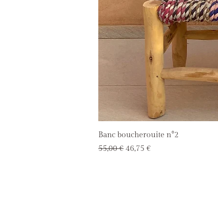
Banc boucherouite n°2
Prix original
Prix promotionnel
55,00 €
46,75 €