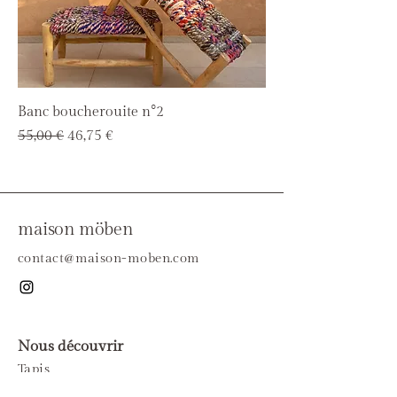
Banc boucherouite n°2
Prix original
Prix promotionnel
55,00 €
46,75 €
maison möben
contact@maison-moben.com
Nous découvrir
Tapis
Mobilier